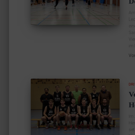
D
Am 
Leo
ein
Sas
Vie
im
Vo
DR
V
H
Im 
Her
set