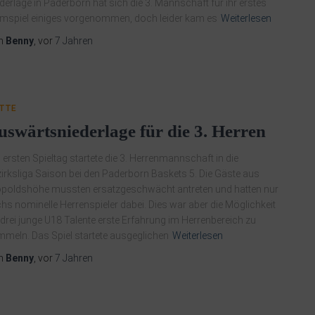
derlage in Paderborn hat sich die 3. Mannschaft für ihr erstes
mspiel einiges vorgenommen, doch leider kam es
Weiterlesen
n
Benny
, vor
7 Jahren
ITTE
uswärtsniederlage für die 3. Herren
ersten Spieltag startete die 3. Herrenmannschaft in die
irksliga Saison bei den Paderborn Baskets 5. Die Gäste aus
poldshöhe mussten ersatzgeschwächt antreten und hatten nur
hs nominelle Herrenspieler dabei. Dies war aber die Möglichkeit
 drei junge U18 Talente erste Erfahrung im Herrenbereich zu
meln. Das Spiel startete ausgeglichen
Weiterlesen
n
Benny
, vor
7 Jahren