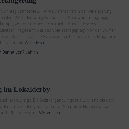
erlängerung
Sonntag konnte die 3. Herren Mannschaft in der Verlängerung
en den GW Paderborn gewinnen. Das Spiel war durchgängig
ämpft, wobei es keinem Team sich gelang sich groß
usetzen. Insgesamt war das Spiel stark geprägt, von den Würfen
ter der 3er-Linie. Auf Leo-Seite wussten hier besonders Magararu
d J. Neumann
Weiterlesen
n
Benny
, vor
7 Jahren
ieg im Lokalderby
duell nach Lemgo. Die Bezirksliganeulinge aus Leo, sind bis dato
fften im Lokalderby auf den ersten Sieg. Die 3. Herren war von
von T. Oberschelp und
Weiterlesen