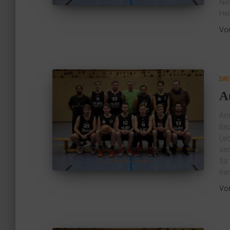
Nie
Hei
Vo
DR
A
Am 
Bez
Leo
sec
für
sam
Vo