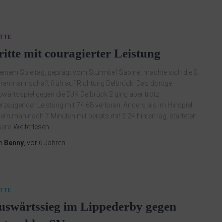
ITTE
ritte mit couragierter Leistung
einem Spieltag, geprägt vom Sturmtief Sabine, machte sich die 3.
renmannschaft früh auf Richtung Delbrück. Das dortige
wärtsspiel gegen die DJK Delbrück 2 ging aber trotz
rzeugender Leistung mit 74:68 verloren. Anders als im Hinspiel,
dem man nach 7 Minuten mit bereits mit 2:24 hinten lag, starteten
sere
Weiterlesen
n
Benny
, vor
6 Jahren
ITTE
uswärtssieg im Lippederby gegen