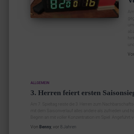
V
Am 
geg
umk
abz
hin
un
Vo
ALLGEMEIN
3. Herren feiert ersten Saisons
Am 7. Spieltag reiste die 3. Herren zum Nachbarschafts
mit dem Saisonverlauf alles andere als zufrieden und ho
Beginn an mit voller Konzentration im Spiel. Angeführt 
Von
Benny
, vor
8 Jahren