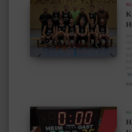
ALL
K
H
Am 
Leo
ver
Sch
Auß
im 
We
Vo
ALL
H