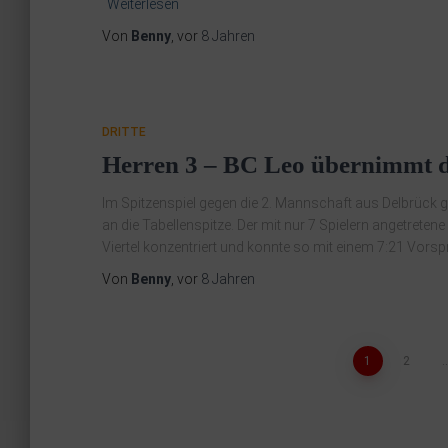
Weiterlesen
Von
Benny
, vor
8 Jahren
DRITTE
Herren 3 – BC Leo übernimmt d
Im Spitzenspiel gegen die 2. Mannschaft aus Delbrück g
an die Tabellenspitze. Der mit nur 7 Spielern angetreten
Viertel konzentriert und konnte so mit einem 7:21 Vorsp
Von
Benny
, vor
8 Jahren
1
2