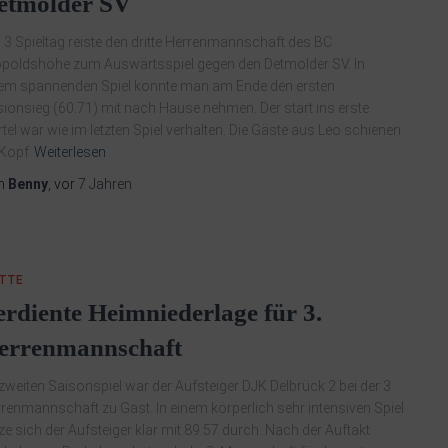
etmolder SV
3 Spieltag reiste den dritte Herrenmannschaft des BC
poldshöhe zum Auswärtsspiel gegen den Detmolder SV. In
em spannenden Spiel konnte man am Ende den ersten
ionsieg (60:71) mit nach Hause nehmen. Der start ins erste
rtel war wie im letzten Spiel verhalten. Die Gäste aus Leo schienen
 Kopf
Weiterlesen
n
Benny
, vor
7 Jahren
ITTE
erdiente Heimniederlage für 3.
errenmannschaft
zweiten Saisonspiel war der Aufsteiger DJK Delbrück 2 bei der 3.
renmannschaft zu Gast. In einem körperlich sehr intensiven Spiel
ze sich der Aufsteiger klar mit 89:57 durch. Nach der Auftakt