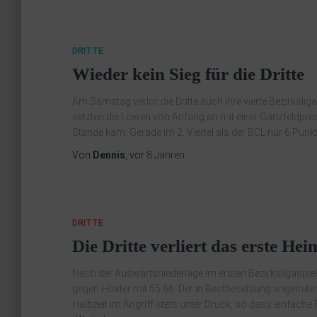
DRITTE
Wieder kein Sieg für die Dritte
Am Samstag verlor die Dritte auch ihre vierte Bezirksli
setzten die Löwen von Anfang an mit einer Ganzfeldpre
Stande kam. Gerade im 2. Viertel als der BCL nur 6 Punkt
Von
Dennis
, vor
8 Jahren
DRITTE
Die Dritte verliert das erste Hei
Nach der Auswärtsniederlage im ersten Bezirksligaspiel
gegen Höxter mit 55:66. Der in Bestbesetzung angetret
Halbzeit im Angriff stets unter Druck, so dass einfache 