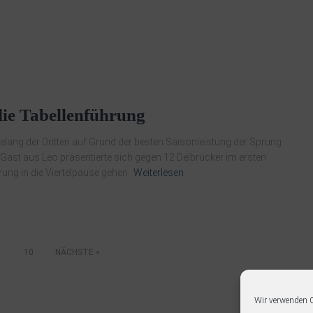
ie Tabellenführung
elang der Dritten auf Grund der besten Saisonleistung der Sprung
e Gast aus Leo präsentierte sich gegen 12 Delbrücker im ersten
rung in die Viertelpause gehen.
Weiterlesen
…
10
NÄCHSTE
Wir verwenden C