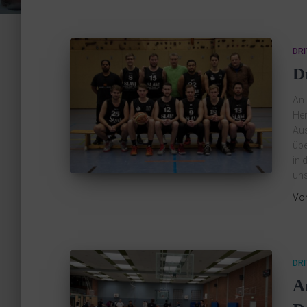
DR
D
An 
Her
Aus
übe
in 
un
Vo
DR
A