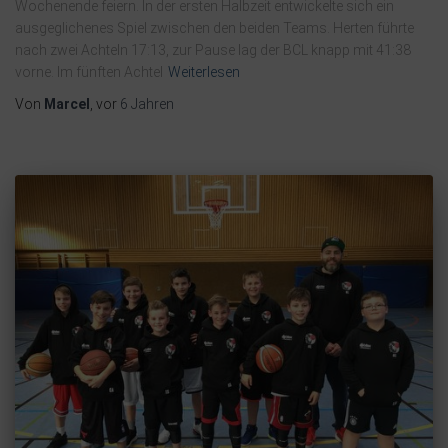
Wochenende feiern. In der ersten Halbzeit entwickelte sich ein
ausgeglichenes Spiel zwischen den beiden Teams. Herten führte
nach zwei Achteln 17:13, zur Pause lag der BCL knapp mit 41:38
vorne. Im fünften Achtel
Weiterlesen
Von
Marcel
, vor
6 Jahren