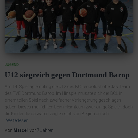
JUGEND
U12 siegreich gegen Dortmund Barop
Am 14. Spieltag empfing die U12 des BC Leopoldshöhe das Team
des TVE Dortmund Barop. Im Hinspiel musste sich der BCL in
einem tollen Spiel nach zweifacher Verlängerung geschlagen
geben. Dieses mal fehlten beim Heimteam zwar einige Spieler, doch
die Kinder die da waren zeigten sich von Beginn an sehr
Weiterlesen
Von
Marcel
, vor
7 Jahren