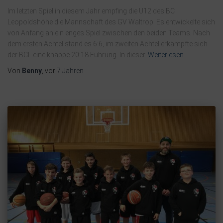
Im letzten Spiel in diesem Jahr empfing die U12 des BC
Leopoldshöhe die Mannschaft des GV Waltrop. Es entwickelte sich
von Anfang an ein enges Spiel zwischen den beiden Teams. Nach
dem ersten Achtel stand es 6:6, im zweiten Achtel erkämpfte sich
der BCL eine knappe 20:18 Führung. In dieser
Weiterlesen
Von
Benny
, vor
7 Jahren