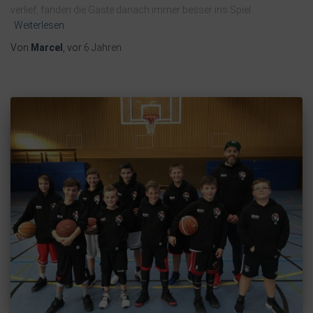
verlief, fanden die Gäste danach immer besser ins Spiel.
Weiterlesen
Von
Marcel
, vor
6 Jahren