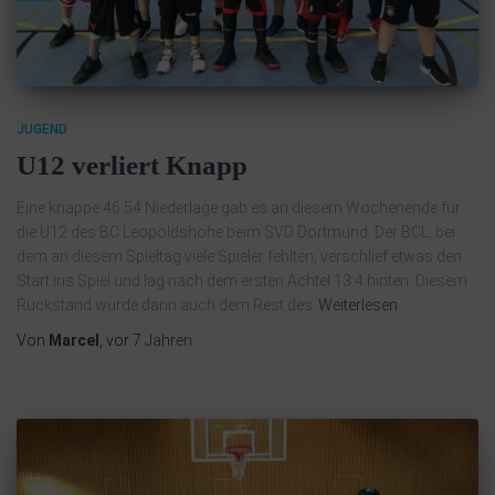
JUGEND
U12 verliert Knapp
Eine knappe 46:54 Niederlage gab es an diesem Wochenende für
die U12 des BC Leopoldshöhe beim SVD Dortmund. Der BCL, bei
dem an diesem Spieltag viele Spieler fehlten, verschlief etwas den
Start ins Spiel und lag nach dem ersten Achtel 13:4 hinten. Diesem
Rückstand wurde dann auch dem Rest des
Weiterlesen
Von
Marcel
, vor
7 Jahren