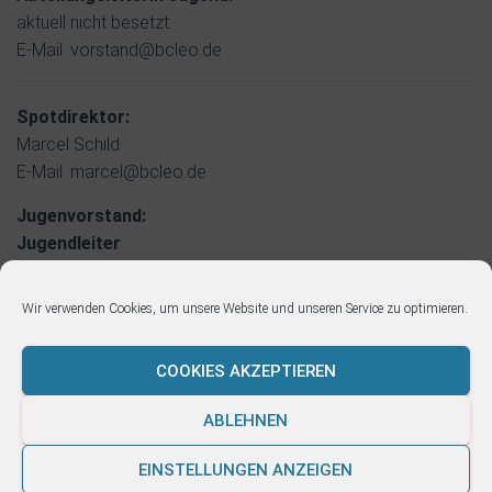
aktuell nicht besetzt
E-Mail: vorstand@bcleo.de
Spotdirektor:
Marcel Schild
E-Mail: marcel@bcleo.de
Jugenvorstand:
Jugendleiter
Tim Schallner/Sophie Sapina
E-Mail: tim@bcleo.de
Wir verwenden Cookies, um unsere Website und unseren Service zu optimieren.
COOKIES AKZEPTIEREN
ABLEHNEN
IMPRESSUM
DATENSCHUTZERKLÄRUNG
EINSTELLUNGEN ANZEIGEN