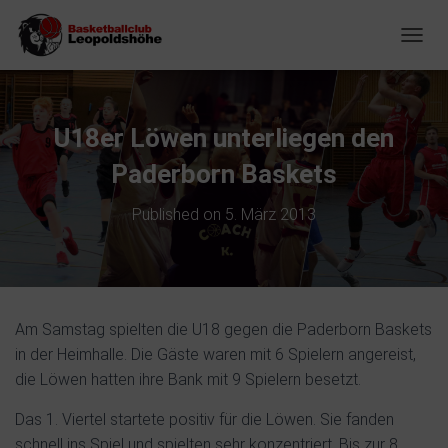
NAVIG
U18er Löwen unterliegen den
Paderborn Baskets
Published on
5. März 2013
Am Samstag spielten die U18 gegen die Paderborn Baskets
in der Heimhalle. Die Gäste waren mit 6 Spielern angereist,
die Löwen hatten ihre Bank mit 9 Spielern besetzt.
Das 1. Viertel startete positiv für die Löwen. Sie fanden
schnell ins Spiel und spielten sehr konzentriert. Bis zur 8.