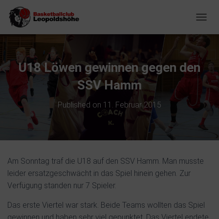
NAVIG
U18 Löwen gewinnen gegen den
SSV Hamm
Published on
11. Februar 2015
Am Sonntag traf die U18 auf den SSV Hamm. Man musste
leider ersatzgeschwächt in das Spiel hinein gehen. Zur
Verfügung standen nur 7 Spieler.
Das erste Viertel war stark. Beide Teams wollten das Spiel
gewinnen und haben sehr viel gepunktet. Das Viertel endete