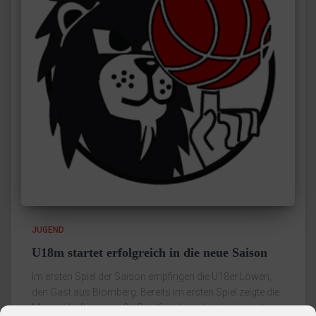
JUGEND
U18m startet erfolgreich in die neue Saison
Im ersten Spiel der Saison empfingen die U18er Löwen,
den Gast aus Blomberg. Bereits im ersten Spiel zeigte die
Mannschaft eine große Spielfreude und setze ein erstes