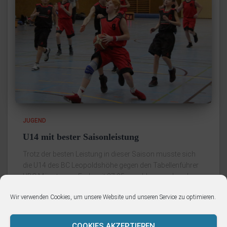
JUGEND
U14 mit bester Saisonleistung
Trotz der besten Leistung in dieser Saison musste sich
die U14 des BC Leopoldshöhe gegen den Tabellenführer
UBC Münster am Ende mit 87:95 geschlagen geben. Im
ersten Viertel hatte der BCL noch einige Probleme mit
Wir verwenden Cookies, um unsere Website und unseren Service zu optimieren.
Weiterlesen
COOKIES AKZEPTIEREN