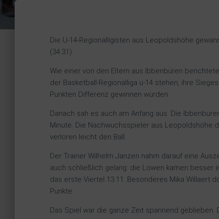
Die U-14-Regionalligisten aus Leopoldshöhe gewann
(34:31)
Wie einer von den Eltern aus Ibbenbüren berichtet
der Basketball-Regionalliga u-14 stehen, ihre Sieges
Punkten Differenz gewinnen würden.
Danach sah es auch am Anfang aus. Die Ibbenbürener 
Minute. Die Nachwuchsspieler aus Leopoldshöhe da
verloren leicht den Ball.
Der Trainer Wilhelm Janzen nahm darauf eine Ausz
auch schließlich gelang: die Löwen kamen besser i
das erste Viertel 13:11. Besonderes Mika Willaert d
Punkte.
Das Spiel war die ganze Zeit spannend geblieben.