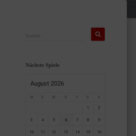
Suchen …
Nächste Spiele
August 2026
M
D
M
D
F
S
S
1
2
3
4
5
6
7
8
9
10
11
12
13
14
15
16