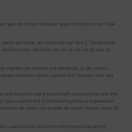
en auch ihr erstes Heimspiel gegen Ibbenbüren mit 79:64
e, waren die Gäste, die momentan auf dem 2. Tabellenplatz
 ziemlich sicher. Die Rede war nur, ob sie mit 20 oder 30
ergriffen die Initiative und führten bis zu der vierten
gegen starteten nervös, nutzten ihre Chancen nicht und
eit und versuchte seine Mannschaft wachzurütteln, was ihm
ns Spiel, nutzten ihre Größenüberlegenheit und gewannen
ominierte die Körbe und erzielte als bester Scorer stolze 24
 Die Löwen konnten sich nicht entscheidend absetzen,