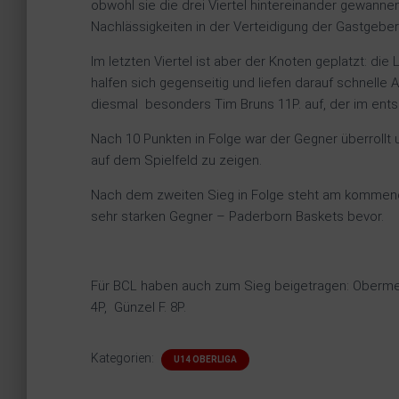
obwohl sie die drei Viertel hintereinander gewann
Nachlässigkeiten in der Verteidigung der Gastgeber
Im letzten Viertel ist aber der Knoten geplatzt: di
halfen sich gegenseitig und liefen darauf schnelle 
diesmal
besonders Tim Bruns 11P. auf, der im ent
Nach 10 Punkten in Folge war der Gegner überrollt 
auf dem Spielfeld zu zeigen.
Nach dem zweiten Sieg in Folge steht am kommen
sehr starken Gegner – Paderborn Baskets bevor.
Für BCL haben auch zum Sieg beigetragen: Obermeie
4P,
Günzel F. 8P.
Kategorien:
U14 OBERLIGA