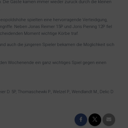
en. Die Gäste kamen immer wieder zurück durch die kleinen
.
e Leopoldshöhe spielten eine hervorragende Verteidigung,
Angriffe. Neben Jonas Reimer 15P und Joris Piening 12P fiel
scheidenden Moment wichtige Körbe traf.
und auch die jüngeren Spieler bekamen die Möglichkeit sich
den Wochenende ein ganz wichtiges Spiel gegen einen
r D. 5P, Thomaschewki P., Welzel P., Wendlandt M., Delic D