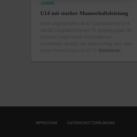
JUGEND
U14 mit starker Mannschaftsleistung
Einen ungefährdeten 86:67 Sieg konnte die U14
des BC Leopoldshöhe am 18. Spieltag gegen die
Hertener Löwen feiern. Von Beginn an
kontrollierte der BCL das Spiel und lag nach dem
ersten Viertel schon mit 32:11
Weiterlesen
IMPRESSUM
DATENSCHUTZERKLÄRUNG