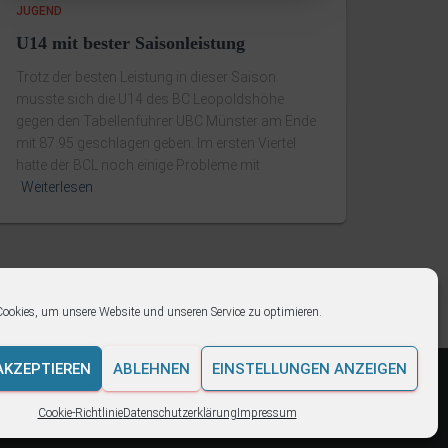
JUGEND
U14 mit bester Saisonleistung
Trotz der besten Leistung in dieser Saison
musste sich die U14 des BC Leopoldshöhe
gegen den Tabellenführer UBC Münster am Ende
mit 87:95 geschlagen geben. Im ersten Viertel
hatte der BCL noch einige Probleme mit
Weiterlesen
ookies, um unsere Website und unseren Service zu optimieren.
AKZEPTIEREN
ABLEHNEN
EINSTELLUNGEN ANZEIGEN
Hestia | Entwickelt von
ThemeIsle
Cookie-Richtlinie
Datenschutzerklärung
Impressum