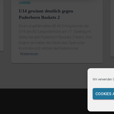
JUGEND
U14 gewinnt deutlich gegen
Paderborn Baskets 2
Einen ungefährdeten 85:46 Erfolg konnte die
U14 des BC Leopoldshöhe am 17. Spieltag im
Derby bei den Paderborn Baskets 2 feiern. Von
Beginn an hatten die Gäste das Spiel unter
Kontrolle und setzten die Paderborner
Weiterlesen
Wir verwenden C
COOKIES 