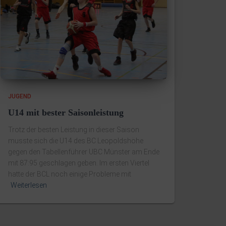
JUGEND
U14 mit bester Saisonleistung
Trotz der besten Leistung in dieser Saison
musste sich die U14 des BC Leopoldshöhe
gegen den Tabellenführer UBC Münster am Ende
mit 87:95 geschlagen geben. Im ersten Viertel
hatte der BCL noch einige Probleme mit
Weiterlesen