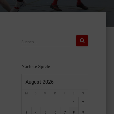
Suchen …
Nächste Spiele
August 2026
M
D
M
D
F
S
S
1
2
3
4
5
6
7
8
9