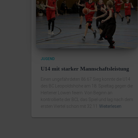
JUGEND
U14 mit starker Mannschaftsleistung
Einen ungefährdeten 86:67 Sieg konnte die U14
des BC Leopoldshöhe am 18. Spieltag gegen die
Hertener Löwen feiern. Von Beginn an
kontrollierte der BCL das Spiel und lag nach dem
ersten Viertel schon mit 32:11
Weiterlesen