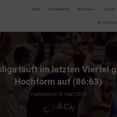
HOME
VEREINSNEWS
SENIOREN
JUGEND
MITGLIEDER
iga läuft im letzten Viertel
Hochform auf (86:63)
Published on
18. März 2019