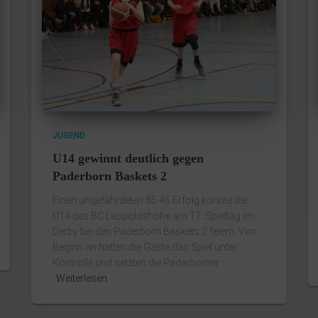
JUGEND
U14 gewinnt deutlich gegen
Paderborn Baskets 2
Einen ungefährdeten 85:46 Erfolg konnte die
U14 des BC Leopoldshöhe am 17. Spieltag im
Derby bei den Paderborn Baskets 2 feiern. Von
Beginn an hatten die Gäste das Spiel unter
Kontrolle und setzten die Paderborner
Weiterlesen