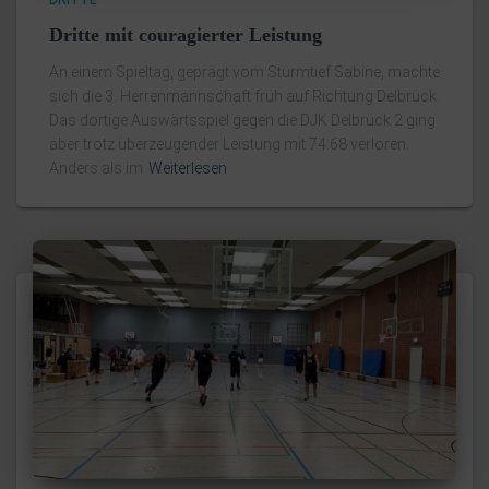
DRITTE
Dritte mit couragierter Leistung
An einem Spieltag, geprägt vom Sturmtief Sabine, machte
sich die 3. Herrenmannschaft früh auf Richtung Delbrück.
Das dortige Auswärtsspiel gegen die DJK Delbrück 2 ging
aber trotz überzeugender Leistung mit 74:68 verloren.
Anders als im
Weiterlesen