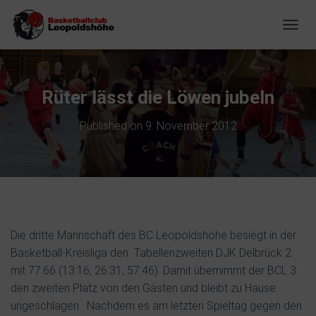
NAVIG
Rüter lässt die Löwen jubeln
Published on
9. November 2012
Die dritte Mannschaft des BC Leopoldshöhe besiegt in der
Basketball-Kreisliga den
Tabellenzweiten DJK Delbrück 2
mit 77:66 (13:16, 26:31, 57:46). Damit übernimmt der BCL 3
den zweiten Platz von den Gästen und bleibt zu Hause
ungeschlagen.
Nachdem es am letzten Spieltag gegen den