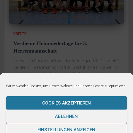
DRITTE
Verdiente Heimniederlage für 3.
Herrenmannschaft
Im zweiten Saisonspiel war der Aufsteiger DJK Delbrück 2
bei der 3. Herrenmannschaft zu Gast. In einem körperlich
sehr intensiven Spiel setze sich der Aufsteiger klar mit
89:57 durch. Nach der Auftakt Niederlage in Paderborn
Wir verwenden Cookies, um unsere Website und unseren Service zu optimieren.
Weiterlesen
COOKIES AKZEPTIEREN
ABLEHNEN
IMPRESSUM
DATENSCHUTZERKLÄRUNG
EINSTELLUNGEN ANZEIGEN