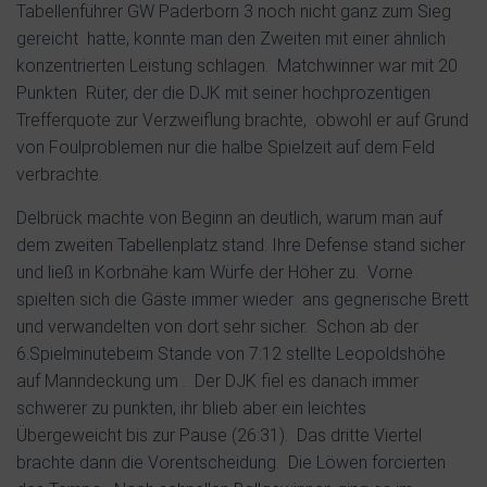
Tabellenführer GW Paderborn 3 noch nicht ganz zum Sieg
gereicht
hatte, konnte man den Zweiten mit einer ähnlich
konzentrierten Leistung schlagen.
Matchwinner war mit 20
Punkten
Rüter, der die DJK mit seiner hochprozentigen
Trefferquote zur Verzweiflung brachte,
obwohl er auf Grund
von Foulproblemen nur die halbe Spielzeit auf dem Feld
verbrachte.
Delbrück machte von Beginn an deutlich, warum man auf
dem zweiten Tabellenplatz stand. Ihre Defense stand sicher
und ließ in Korbnähe kam Würfe der Höher zu.
Vorne
spielten sich die Gäste immer wieder
ans gegnerische Brett
und verwandelten von dort sehr sicher.
Schon ab der
6.Spielminutebeim Stande von 7:12 stellte Leopoldshöhe
auf Manndeckung um .
Der DJK fiel es danach immer
schwerer zu punkten, ihr blieb aber ein leichtes
Übergeweicht bis zur Pause (26:31).
Das dritte Viertel
brachte dann die Vorentscheidung.
Die Löwen forcierten