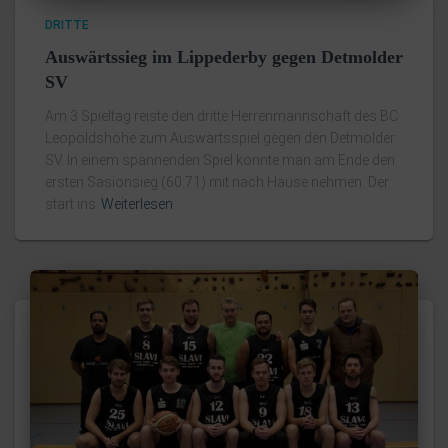
DRITTE
Auswärtssieg im Lippederby gegen Detmolder
SV
Am 3 Spieltag reiste den dritte Herrenmannschaft des BC
Leopoldshöhe zum Auswärtsspiel gegen den Detmolder
SV. In einem spannenden Spiel konnte man am Ende den
ersten Sasionsieg (60:71) mit nach Hause nehmen. Der
start ins
Weiterlesen