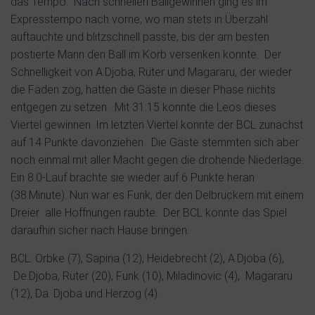
das Tempo.
Nach schnellen Ballgewinnen ging es im
Expresstempo nach vorne, wo man stets in Überzahl
auftauchte und blitzschnell passte, bis der am besten
postierte Mann den Ball im Korb versenken konnte.
Der
Schnelligkeit von A.Djoba, Rüter und Magararu, der wieder
die Fäden zog, hatten die Gäste in dieser Phase nichts
entgegen zu setzen.
Mit 31:15 konnte die Leos dieses
Viertel gewinnen. Im letzten Viertel konnte der BCL zunächst
auf 14 Punkte davonziehen.
Die Gäste stemmten sich aber
noch einmal mit aller Macht gegen die drohende Niederlage.
Ein 8:0-Lauf brachte sie wieder auf 6 Punkte heran
(38.Minute). Nun war es Funk, der den Delbrückern mit einem
Dreier
alle Hoffnungen raubte.
Der BCL konnte das Spiel
daraufhin sicher nach Hause bringen.
BCL: Orbke (7), Sapina (12), Heidebrecht (2), A.Djoba (6),
De.Djoba, Rüter (20), Funk (10), Miladinovic (4),
Magararu
(12), Da. Djoba und Herzog (4).