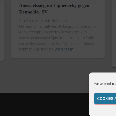
Auswärtssieg im Lippederby gegen
Detmolder SV
Am 3 Spieltag reiste den dritte
Herrenmannschaft des BC Leopoldshöhe zum
Auswärtsspiel gegen den Detmolder SV. In
einem spannenden Spiel konnte man am Ende
den ersten Sasionsieg (60:71) mit nach Hause
nehmen. Der start ins
Weiterlesen
Wir verwenden C
COOKIES 