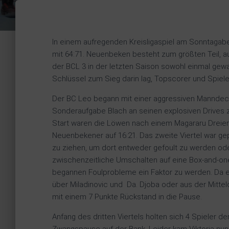
In einem aufregenden Kreisligaspiel am Sonntagaben
mit 64:71. Neuenbeken besteht zum größten Teil, 
der BCL 3 in der letzten Saison sowohl einmal gewan
Schlüssel zum Sieg darin lag, Topscorer und Spiel
Der BC Leo begann mit einer aggressiven Manndec
Sonderaufgabe Blach an seinen explosiven Drives 
Start waren die Löwen nach einem Magararu Dreier 
Neuenbekener auf 16:21. Das zweite Viertel war ge
zu ziehen, um dort entweder gefoult zu werden ode
zwischenzeitliche Umschalten auf eine Box-and-one
begannen Foulprobleme ein Faktor zu werden. Da es
über Miladinovic und Da. Djoba oder aus der Mitte
mit einem 7 Punkte Rückstand in die Pause.
Anfang des dritten Viertels holten sich 4 Spieler d