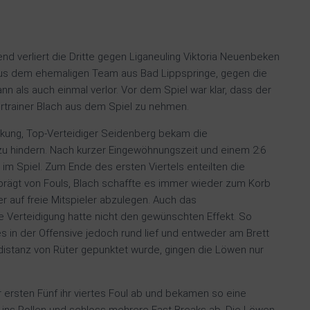
d verliert die Dritte gegen Liganeuling Viktoria Neuenbeken
aus dem ehemaligen Team aus Bad Lippspringe, gegen die
n als auch einmal verlor. Vor dem Spiel war klar, dass der
ertrainer Blach aus dem Spiel zu nehmen.
kung, Top-Verteidiger Seidenberg bekam die
zu hindern. Nach kurzer Eingewöhnungszeit und einem 2:6
im Spiel. Zum Ende des ersten Viertels enteilten die
prägt von Fouls, Blach schaffte es immer wieder zum Korb
r auf freie Mitspieler abzulegen. Auch das
 Verteidigung hatte nicht den gewünschten Effekt. So
 in der Offensive jedoch rund lief und entweder am Brett
ldistanz von Rüter gepunktet wurde, gingen die Löwen nur
er ersten Fünf ihr viertes Foul ab und bekamen so eine