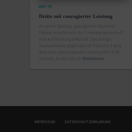
DRITTE
Dritte mit couragierter Leistung
An einem Spieltag, geprägt vom Sturmtief
Sabine, machte sich die 3. Herrenmannschaft
früh auf Richtung Delbrück. Das dortige
Auswärtsspiel gegen die DJK Delbrück 2 ging
aber trotz überzeugender Leistung mit 74:68
verloren. Anders als im
Weiterlesen
IMPRESSUM
DATENSCHUTZERKLÄRUNG