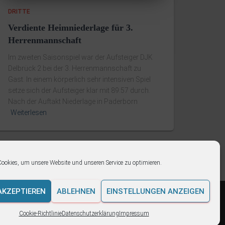
DRITTE
Verdiente Heimniederlage für 3.
Herrenmannschaft
Im zweiten Saisonspiel war der Aufsteiger DJK
Delbrück 2 bei der 3. Herrenmannschaft zu
Gast. In einem körperlich sehr intensiven Spiel
setze sich der Aufsteiger klar mit 89:57 durch.
Nach der Auftakt Niederlage in Paderborn
Weiterlesen
ookies, um unsere Website und unseren Service zu optimieren.
AKZEPTIEREN
ABLEHNEN
EINSTELLUNGEN ANZEIGEN
Hestia | Entwickelt von
ThemeIsle
Cookie-Richtlinie
Datenschutzerklärung
Impressum