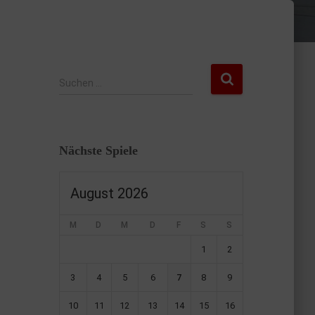
Suchen …
Nächste Spiele
August 2026
M
D
M
D
F
S
S
1
2
3
4
5
6
7
8
9
10
11
12
13
14
15
16