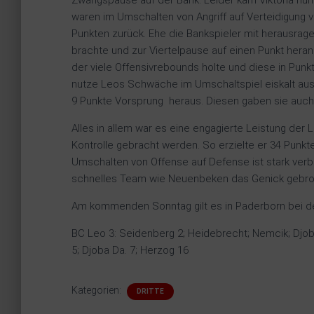
Zwangspause auf der Bank. Leider kam Viktoria nun
waren im Umschalten von Angriff auf Verteidigung vi
Punkten zurück. Ehe die Bankspieler mit herausrage
brachte und zur Viertelpause auf einen Punkt hera
der viele Offensivrebounds holte und diese in Pun
nutze Leos Schwäche im Umschaltspiel eiskalt aus 
9 Punkte Vorsprung heraus. Diesen gaben sie auch 
Alles in allem war es eine engagierte Leistung der
Kontrolle gebracht werden. So erzielte er 34 Punkt
Umschalten von Offense auf Defense ist stark ver
schnelles Team wie Neuenbeken das Genick gebr
Am kommenden Sonntag gilt es in Paderborn bei de
BC Leo 3: Seidenberg 2; Heidebrecht; Nemcik; Djoba
5; Djoba Da. 7; Herzog 16
Kategorien:
DRITTE