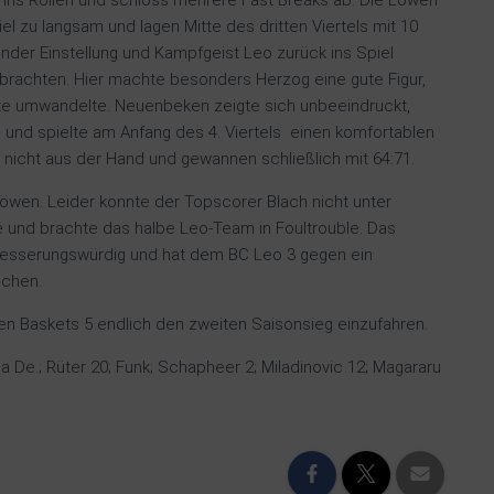
 ins Rollen und schloss mehrere Fast Breaks ab. Die Löwen
el zu langsam und lagen Mitte des dritten Viertels mit 10
nder Einstellung und Kampfgeist Leo zurück ins Spiel
nbrachten. Hier machte besonders Herzog eine gute Figur,
kte umwandelte. Neuenbeken zeigte sich unbeeindruckt,
und spielte am Anfang des 4. Viertels einen komfortablen
nicht aus der Hand und gewannen schließlich mit 64:71.
 Löwen. Leider konnte der Topscorer Blach nicht unter
e und brachte das halbe Leo-Team in Foultrouble. Das
besserungswürdig und hat dem BC Leo 3 gegen ein
ochen.
n Baskets 5 endlich den zweiten Saisonsieg einzufahren.
 De.; Rüter 20; Funk; Schapheer 2; Miladinovic 12; Magararu