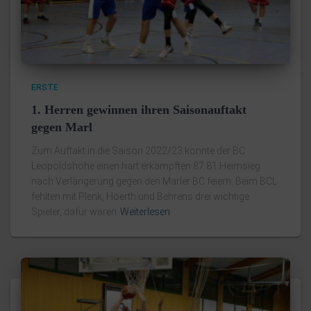
ERSTE
1. Herren gewinnen ihren Saisonauftakt
gegen Marl
Zum Auftakt in die Saison 2022/23 konnte der BC
Leopoldshöhe einen hart erkämpften 87:81 Heimsieg
nach Verlängerung gegen den Marler BC feiern. Beim BCL
fehlten mit Plenk, Hoerth und Behrens drei wichtige
Spieler, dafür waren
Weiterlesen