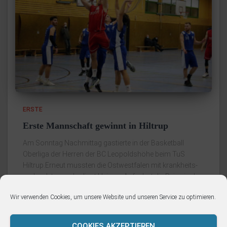
ERSTE
Erste Mannschaft gewinnt in Hiltrup
Am Sonntag Nachmittag gastierte in der Basketball
Oberliga der Herren der BC Leopoldshöhe beim TuS
Hiltrup.Erneut mussten die Ostwestfalen mit krankheits-
und verletzungsbedingt kleinem Aufgebot die Reise in das
Münsterland antreten.Die Gastgeber erwischten den
Wir verwenden Cookies, um unsere Website und unseren Service zu optimieren.
besseren
Weiterlesen
COOKIES AKZEPTIEREN