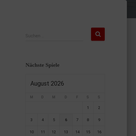
Suchen …
Nächste Spiele
August 2026
M
D
M
D
F
S
S
1
2
3
4
5
6
7
8
9
10
11
12
13
14
15
16