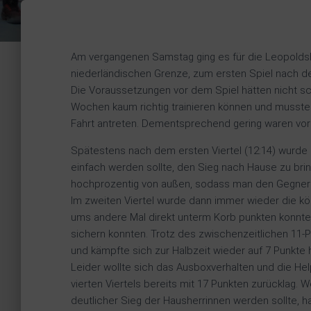
Am vergangenen Samstag ging es für die Leopoldsh
niederländischen Grenze, zum ersten Spiel nach d
Die Voraussetzungen vor dem Spiel hätten nicht sch
Wochen kaum richtig trainieren können und musste 
Fahrt antreten. Dementsprechend gering waren vor 
Spätestens nach dem ersten Viertel (12:14) wurde 
einfach werden sollte, den Sieg nach Hause zu bri
hochprozentig von außen, sodass man den Gegner 
Im zweiten Viertel wurde dann immer wieder die kör
ums andere Mal direkt unterm Korb punkten konnt
sichern konnten. Trotz des zwischenzeitlichen 11-
und kämpfte sich zur Halbzeit wieder auf 7 Punkte 
Leider wollte sich das Ausboxverhalten und die H
vierten Viertels bereits mit 17 Punkten zurücklag.
deutlicher Sieg der Hausherrinnen werden sollte, h