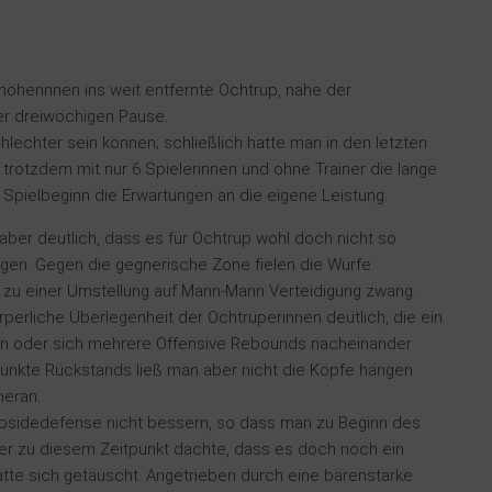
öherinnen ins weit entfernte Ochtrup, nahe der
er dreiwöchigen Pause.
lechter sein können; schließlich hatte man in den letzten
trotzdem mit nur 6 Spielerinnen und ohne Trainer die lange
Spielbeginn die Erwartungen an die eigene Leistung.
aber deutlich, dass es für Ochtrup wohl doch nicht so
ngen. Gegen die gegnerische Zone fielen die Würfe
zu einer Umstellung auf Mann-Mann Verteidigung zwang.
perliche Überlegenheit der Ochtruperinnen deutlich, die ein
en oder sich mehrere Offensive Rebounds nacheinander
Punkte Rückstands ließ man aber nicht die Köpfe hängen
heran.
elpsidedefense nicht bessern, so dass man zu Beginn des
 Wer zu diesem Zeitpunkt dachte, dass es doch noch ein
atte sich getäuscht. Angetrieben durch eine bärenstarke