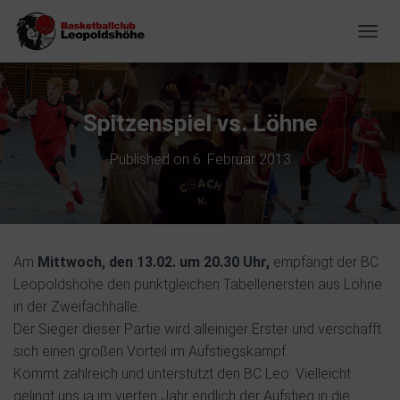
NAVIG
Spitzenspiel vs. Löhne
Published on
6. Februar 2013
Am
Mittwoch, den 13.02. um 20.30 Uhr,
empfängt der BC
Leopoldshöhe den punktgleichen Tabellenersten aus Löhne
in der Zweifachhalle.
Der Sieger dieser Partie wird alleiniger Erster und verschafft
sich einen großen Vorteil im Aufstiegskampf.
Kommt zahlreich und unterstützt den BC Leo. Vielleicht
gelingt uns ja im vierten Jahr endlich der Aufstieg in die