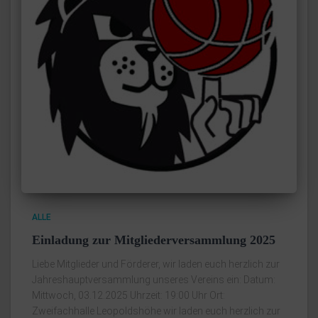
ALLE
Einladung zur Mitgliederversammlung 2025
Liebe Mitglieder und Förderer, wir laden euch herzlich zur
Jahreshauptversammlung unseres Vereins ein: Datum:
Mittwoch, 03.12.2025 Uhrzeit: 19:00 Uhr Ort:
Zweifachhalle Leopoldshöhe wir laden euch herzlich zur