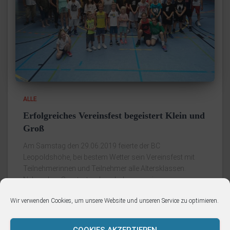
ALLE
Erfolgreiches Vereinsfest begeistert Klein und
Groß
Am Samstag den 29.06.2019 feierte der BC
Leopoldshöhe, bei bestem Wetter sein Vereinsfest mit
Teilnehmerinnen und Teilnehmer alle Altersklassen.
Neben dem Sport, stand auch das gemeinsame
Vereinsleben im Vordergrund, was durch die Anzahl an
Wir verwenden Cookies, um unsere Website und unseren Service zu optimieren.
Spielerinnen
Weiterlesen
COOKIES AKZEPTIEREN