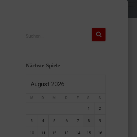
Suchen …
Nächste Spiele
August 2026
M
D
M
D
F
S
S
1
2
3
4
5
6
7
8
9
10
11
12
13
14
15
16