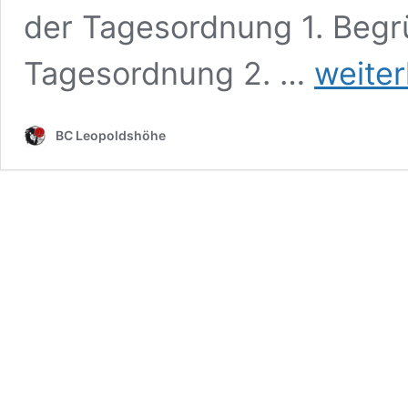
der Tagesordnung 1. Beg
Mitgliedervers
Tagesordnung 2. …
weiter
2023
BC Leopoldshöhe